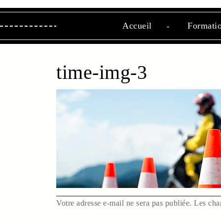
Aller
au
Accueil
Formati
contenu
Skip
to
Content
time-img-3
Votre adresse e-mail ne sera pas publiée.
Les cha