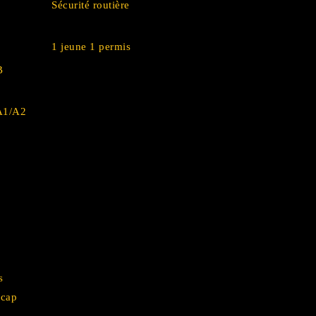
Sécurité routière
1 jeune 1 permis
B
 A1/A2
s
icap